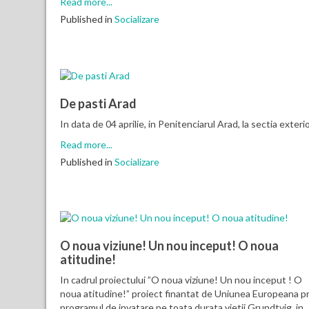
Read more...
Published in
Socializare
De pasti Arad
In data de 04 aprilie, in Penitenciarul Arad, la sectia exter
Read more...
Published in
Socializare
O noua viziune! Un nou inceput! O noua
atitudine!
In cadrul proiectului ”O noua viziune! Un nou inceput ! O
noua atitudine!” proiect finantat de Uniunea Europeana pr
programul de invatare pe toata durata vietii Grundtvig, in