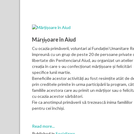
Mărțișoare în Aiud
Cu ocazia primăverii, voluntari ai Fundației Umanitare 
împreună cu un grup de peste 20 de persoane private 
libertate din Penitenciarul Aiud, au organizat un atelier
creația în care s-au confecționat mărțișoare și felicitări
specifice lunii martie.
Beneficiile acestor activități au fost resimțite atât de de
prin creditele primite în urma participării la program, cât
familiile acestora care au primit un mărțișor sau o felicit
cu ocazia acestor sărbători.
Fie ca anotimpul primăverii să trezească inima familiilor
pentru cei închiși.
Read more...
Published in
Socializare