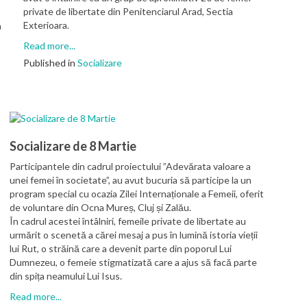
private de libertate din Penitenciarul Arad, Sectia
Exterioara.
n
Read more...
Published in
Socializare
Socializare de 8 Martie
Participantele din cadrul proiectului ”Adevărata valoare a
unei femei în societate”, au avut bucuria să participe la un
program special cu ocazia Zilei Internaționale a Femeii, oferit
de voluntare din Ocna Mureș, Cluj și Zalău.
În cadrul acestei întâlniri, femeile private de libertate au
urmărit o scenetă a cărei mesaj a pus în lumină istoria vieții
lui Rut, o străină care a devenit parte din poporul Lui
Dumnezeu, o femeie stigmatizată care a ajus să facă parte
din spița neamului Lui Isus.
Read more...