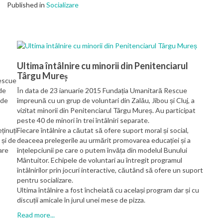
Published in
Socializare
Ultima întâlnire cu minorii din Penitenciarul
Târgu Mureș
Rescue
de
În data de 23 ianuarie 2015 Fundația Umanitară Rescue
 de
împreună cu un grup de voluntari din Zalău, Jibou și Cluj, a
vizitat minorii din Penitenciarul Târgu Mureș. Au participat
peste 40 de minori în trei întâlniri separate.
ținuți
Fiecare întâlnire a căutat să ofere suport moral și social,
 și de
deaceea prelegerile au urmărit promovarea educației și a
are
înțelepciunii pe care o putem învăța din modelul Bunului
Mântuitor. Echipele de voluntari au întregit programul
întâlnirilor prin jocuri interactive, căutând să ofere un suport
pentru socializare.
Ultima întâlnire a fost încheiată cu același program dar și cu
discuții amicale în jurul unei mese de pizza.
Read more...