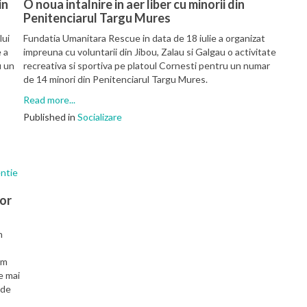
in
O noua intalnire in aer liber cu minorii din
Penitenciarul Targu Mures
lui
Fundatia Umanitara Rescue in data de 18 iulie a organizat
 a
impreuna cu voluntarii din Jibou, Zalau si Galgau o activitate
u un
recreativa si sportiva pe platoul Cornesti pentru un numar
de 14 minori din Penitenciarul Targu Mures.
Read more...
Published in
Socializare
lor
n
am
e mai
 de