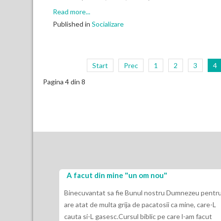
Read more...
Published in
Socializare
Start
Prec
1
2
3
4
Pagina 4 din 8
A facut din mine "un om nou"
Binecuvantat sa fie Bunul nostru Dumnezeu pentru
are atat de multa grija de pacatosii ca mine, care-L
cauta si-L gasesc.Cursul biblic pe care l-am facut