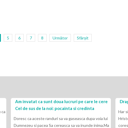
5
6
7
8
Următor
Sfârșit
Am invatat ca sunt doua lucruri pe care le cere
Drag
Cel de sus de la noi: pocainta si credinta
 ca
Har s
Doresc ca aceste randuri sa va gaseasca dupa voia lui
Hrist
Dumnezeu si pacea Sa cereasca sa va inunde inima.Ma
cores