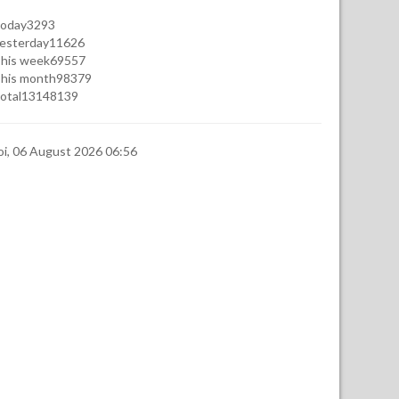
oday
3293
esterday
11626
his week
69557
his month
98379
otal
13148139
oi, 06 August 2026 06:56