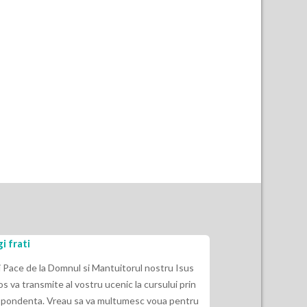
i frati
Eu nu am ascult
indepartat de E
i Pace de la Domnul si Mantuitorul nostru Isus
os va transmite al vostru ucenic la cursului prin
2 Timotei 3:16“ Ca
pondenta. Vreau sa va multumesc voua pentru
Dumnezeu si de fol