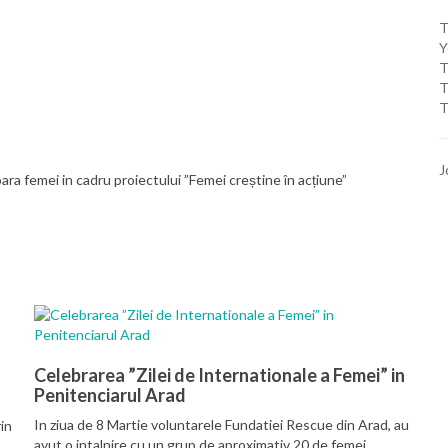
T
Y
T
T
T
J
ioara femei in cadru proiectului ”Femei creștine în acțiune”
Celebrarea ”Zilei de Internationale a Femei” in
Penitenciarul Arad
In ziua de 8 Martie voluntarele Fundatiei Rescue din Arad, au
in
avut o intalnire cu un grup de aproximativ 20 de femei