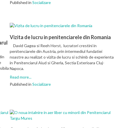
Published in
Socializare
Vizita de lucru in penitenciarele din Romania
arul
David Gagea si Reeh Horst, lucratori crestini in
penitenciarele din Austria, prin intermediul fundatiei
din
noastre au realizat o vizita de lucru si schimb de experienta
e
in Penitenciarul Aiud si Gherla, Sectia Exterioara Cluj-
sibila
Napoca.
Read more...
Published in
Socializare