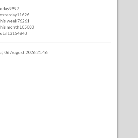
oday
9997
esterday
11626
his week
76261
his month
105083
otal
13154843
oi, 06 August 2026 21:46