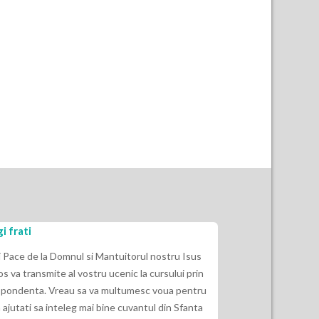
i frati
Eu nu am ascult
indepartat de E
i Pace de la Domnul si Mantuitorul nostru Isus
os va transmite al vostru ucenic la cursului prin
2 Timotei 3:16“ Ca
pondenta. Vreau sa va multumesc voua pentru
Dumnezeu si de fol
 ajutati sa inteleg mai bine cuvantul din Sfanta
indrepte, sa dea i