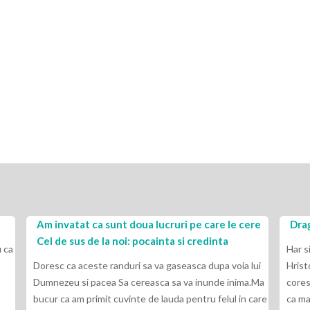
Am invatat ca sunt doua lucruri pe care le cere
Drag
Cel de sus de la noi: pocainta si credinta
 ca
Har s
Doresc ca aceste randuri sa va gaseasca dupa voia lui
Hrist
Dumnezeu si pacea Sa cereasca sa va inunde inima.Ma
cores
bucur ca am primit cuvinte de lauda pentru felul in care
ca ma