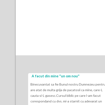
A facut din mine "un om nou"
Binecuvantat sa fie Bunul nostru Dumnezeu pentru
are atat de multa grija de pacatosii ca mine, care-L
cauta si-L gasesc.Cursul biblic pe care l-am facut
corespondand cu dvs. mi-a starnit cu adevarat un