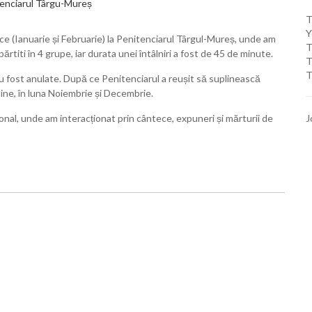
T
Y
ice (Ianuarie și Februarie) la Penitenciarul Târgul-Mureș, unde am
T
rtiti în 4 grupe, iar durata unei întâlniri a fost de 45 de minute.
T
T
au fost anulate. După ce Penitenciarul a reușit să suplinească
ine, în luna Noiembrie și Decembrie.
ațional, unde am interacționat prin cântece, expuneri și mărturii de
J