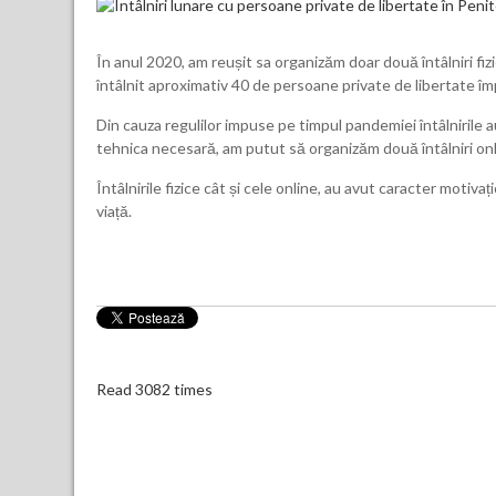
În anul 2020, am reușit sa organizăm doar două întâlniri fiz
întâlnit aproximativ 40 de persoane private de libertate împă
Din cauza regulilor impuse pe timpul pandemiei întâlnirile 
tehnica necesară, am putut să organizăm două întâlniri onl
Întâlnirile fizice cât și cele online, au avut caracter motiv
viață.
Read 3082 times