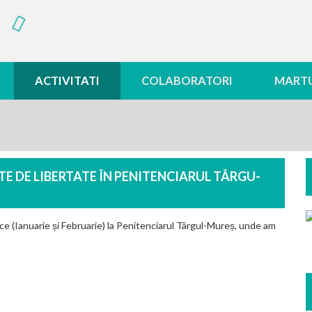
ACTIVITATI
COLABORATORI
MARTU
TE DE LIBERTATE ÎN PENITENCIARUL TÂRGU-
ice (Ianuarie și Februarie) la Penitenciarul Târgul-Mureș, unde am