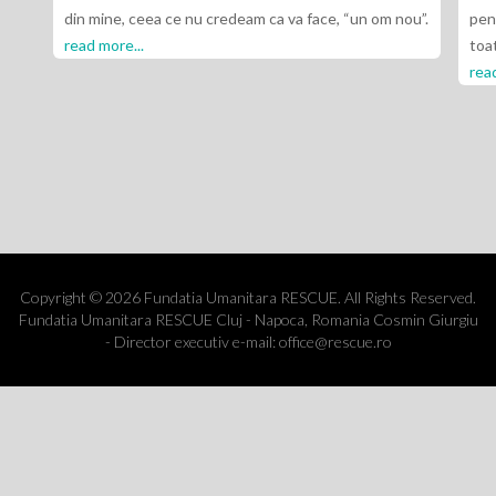
din mine, ceea ce nu credeam ca va face, “un om nou”.
pent
read more...
toa
read
Copyright © 2026 Fundatia Umanitara RESCUE. All Rights Reserved.
Fundatia Umanitara RESCUE Cluj - Napoca, Romania Cosmin Giurgiu
- Director executiv e-mail: office@rescue.ro