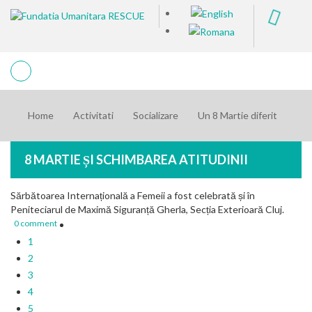
Home
Activitati
Socializare
Un 8 Martie diferit
8 MARTIE ȘI SCHIMBAREA ATITUDINII
Sărbătoarea Internațională a Femeii a fost celebrată și în
Peniteciarul de Maximă Siguranță Gherla, Secția Exterioară Cluj.
0 comment
1
2
3
4
5