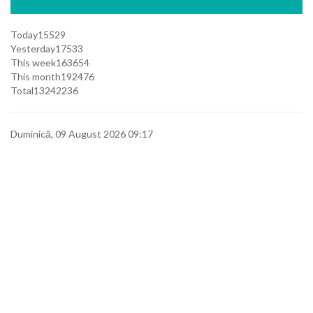
Today
15529
Yesterday
17533
This week
163654
This month
192476
Total
13242236
Duminică, 09 August 2026 09:17