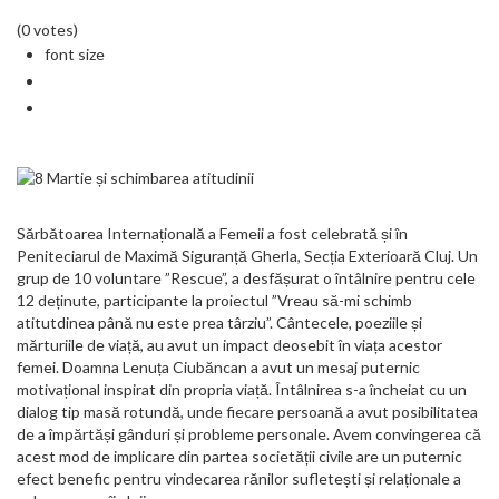
(0 votes)
font size
Sărbătoarea Internațională a Femeii a fost celebrată și în
Peniteciarul de Maximă Siguranță Gherla, Secția Exterioară Cluj. Un
grup de 10 voluntare ”Rescue”, a desfășurat o întâlnire pentru cele
12 deținute, participante la proiectul ”Vreau să-mi schimb
atitutdinea până nu este prea târziu”. Cântecele, poeziile și
mărturiile de viață, au avut un impact deosebit în viața acestor
femei. Doamna Lenuța Ciubăncan a avut un mesaj puternic
motivațional inspirat din propria viață. Întâlnirea s-a încheiat cu un
dialog tip masă rotundă, unde fiecare persoană a avut posibilitatea
de a împărtăși gânduri și probleme personale. Avem convingerea că
acest mod de implicare din partea societății civile are un puternic
efect benefic pentru vindecarea rănilor sufletești și relaționale a