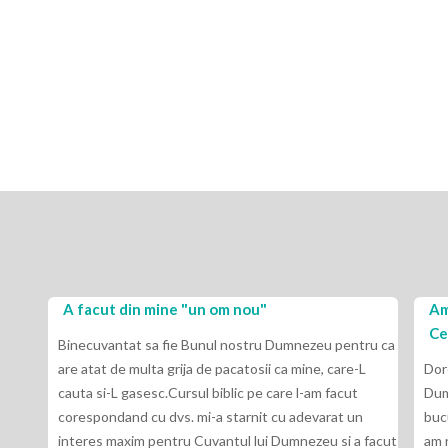
A facut din mine "un om nou"
Am
Ce
Binecuvantat sa fie Bunul nostru Dumnezeu pentru ca
are atat de multa grija de pacatosii ca mine, care-L
Dor
cauta si-L gasesc.Cursul biblic pe care l-am facut
Dum
corespondand cu dvs. mi-a starnit cu adevarat un
buc
interes maxim pentru Cuvantul lui Dumnezeu si a facut
am 