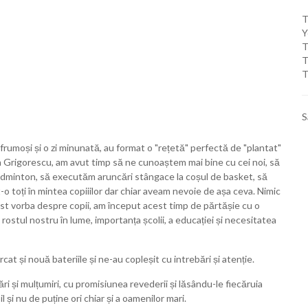
T
Y
T
T
T
S
umoși și o zi minunată, au format o "rețetă" perfectă de "plantat"
in Grigorescu, am avut timp să ne cunoaștem mai bine cu cei noi, să
badminton, să executăm aruncări stângace la coșul de basket, să
 toți în mintea copiiilor dar chiar aveam nevoie de așa ceva. Nimic
fost vorba despre copii, am început acest timp de părtășie cu o
ostul nostru în lume, importanța școlii, a educației și necesitatea
rcat și nouă bateriile și ne-au copleșit cu intrebări și atenție.
ri și mulțumiri, cu promisiunea revederii și lăsându-le fiecăruia
l și nu de puține ori chiar și a oamenilor mari.