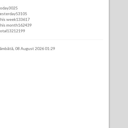
oday
3025
esterday
53105
his week
133617
his month
162439
otal
13212199
âmbătă, 08 August 2026 01:29