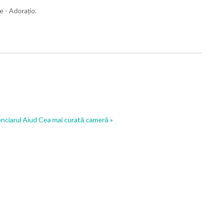
e - Adorațio.
enciarul Aiud
Cea mai curată cameră »