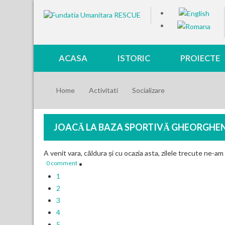
ACASA
ISTORIC
PROIECTE
Home
Activitati
Socializare
JOACĂ LA BAZA SPORTIVĂ GHEORGHENI
A venit vara, căldura și cu ocazia asta, zilele trecute ne-am d
0 comment
1
2
3
4
5