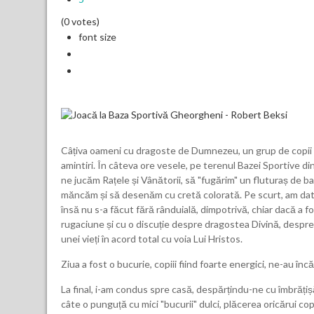
(0 votes)
font size
Câțiva oameni cu dragoste de Dumnezeu, un grup de copii fr
amintiri. În câteva ore vesele, pe terenul Bazei Sportive d
ne jucăm Rațele și Vânătorii, să "fugărim" un fluturaș de 
măncăm și să desenăm cu cretă colorată. Pe scurt, am dat-o
însă nu s-a făcut fără rânduială, dimpotrivă, chiar dacă a 
rugaciune și cu o discuție despre dragostea Divină, despre r
unei vieți în acord total cu voia Lui Hristos.
Ziua a fost o bucurie, copiii fiind foarte energici, ne-au încă
La final, i-am condus spre casă, despărțindu-ne cu îmbrățișă
câte o punguță cu mici "bucurii" dulci, plăcerea oricărui copi