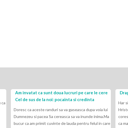
Am invatat ca sunt doua lucruri pe care le cere
Drag
Cel de sus de la noi: pocainta si credinta
 ca
Har s
Doresc ca aceste randuri sa va gaseasca dupa voia lui
Hrist
Dumnezeu si pacea Sa cereasca sa va inunde inima.Ma
cores
bucur ca am primit cuvinte de lauda pentru felul in care
ca ma