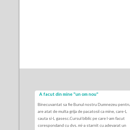
A facut din mine "un om nou"
Binecuvantat sa fie Bunul nostru Dumnezeu pentru
are atat de multa grija de pacatosii ca mine, care-L
cauta si-L gasesc.Cursul biblic pe care l-am facut
corespondand cu dvs. mi-a starnit cu adevarat un