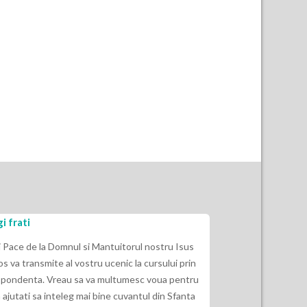
i frati
Eu nu am ascult
indepartat de E
i Pace de la Domnul si Mantuitorul nostru Isus
os va transmite al vostru ucenic la cursului prin
2 Timotei 3:16“ Ca
pondenta. Vreau sa va multumesc voua pentru
Dumnezeu si de fol
 ajutati sa inteleg mai bine cuvantul din Sfanta
indrepte, sa dea i