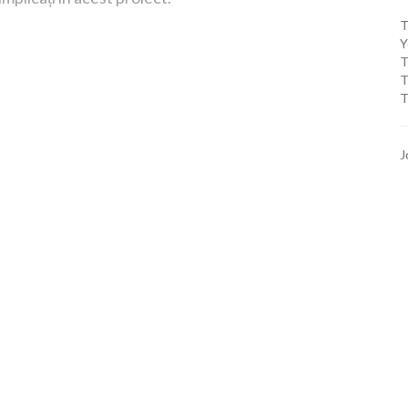
T
Y
T
T
T
J