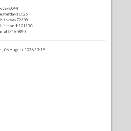
oday
6044
esterday
11626
his week
72308
his month
101130
otal
13150890
oi, 06 August 2026 13:19