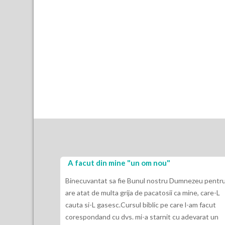
A facut din mine "un om nou"
Binecuvantat sa fie Bunul nostru Dumnezeu pentru
are atat de multa grija de pacatosii ca mine, care-L
cauta si-L gasesc.Cursul biblic pe care l-am facut
corespondand cu dvs. mi-a starnit cu adevarat un