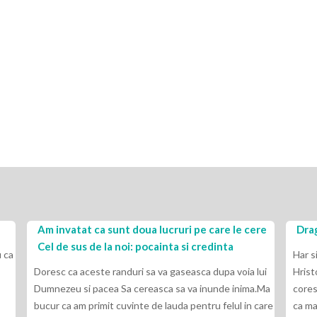
Am invatat ca sunt doua lucruri pe care le cere
Drag
Cel de sus de la noi: pocainta si credinta
 ca
Har s
Doresc ca aceste randuri sa va gaseasca dupa voia lui
Hrist
Dumnezeu si pacea Sa cereasca sa va inunde inima.Ma
cores
bucur ca am primit cuvinte de lauda pentru felul in care
ca ma