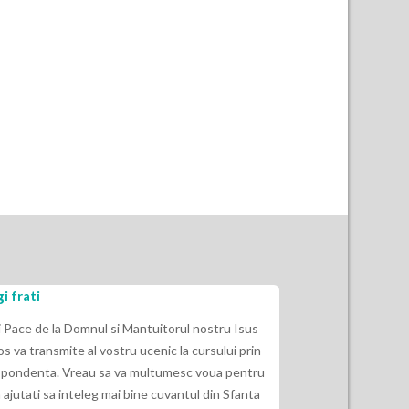
i frati
Eu nu am ascult
indepartat de E
i Pace de la Domnul si Mantuitorul nostru Isus
os va transmite al vostru ucenic la cursului prin
2 Timotei 3:16“ Ca
pondenta. Vreau sa va multumesc voua pentru
Dumnezeu si de fol
 ajutati sa inteleg mai bine cuvantul din Sfanta
indrepte, sa dea i