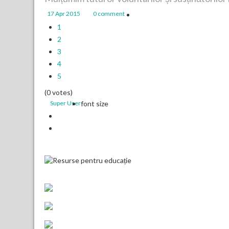
17 Apr 2015
0 comment
1
2
3
4
5
(0 votes)
Super User
font size