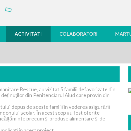
ACTIVITATI
COLABORATORI
MARTU
anitare Rescue, au vizitat 5 familii defavorizate din
 deținuților din Penitenciarul Aiud care provin din
ului depus de aceste familii în vederea asigurării
andonului școlar. În acest scop au fost oferite
încălțăminte precum și produse alimentare și de
mplicați în acest proiect.