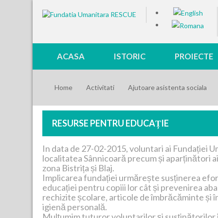
ACASA
ISTORIC
PROIECTE
Home
Activitati
Ajutoare asistenta sociala
RESURSE PENTRU EDUCAȚIE
In data de 27-02-2015, voluntari ai Fundației Um
localitatea Sânnicoară precum și aparținători ai
zona Bistrița și Blaj.
Implicarea fundației urmărește susținerea efort
educației pentru copiii lor cât și prevenirea ab
rechizite școlare, articole de îmbrăcăminte și 
igienă personală.
Mulțumim tuturor voluntarilor și susținătorilor i