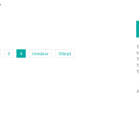
e
T
Y
3
4
Următor
Sfârșit
T
T
T
J