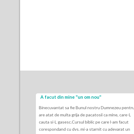
A facut din mine "un om nou"
Binecuvantat sa fie Bunul nostru Dumnezeu pentru
are atat de multa grija de pacatosii ca mine, care-L
cauta si-L gasesc.Cursul biblic pe care l-am facut
corespondand cu dvs. mi-a starnit cu adevarat un