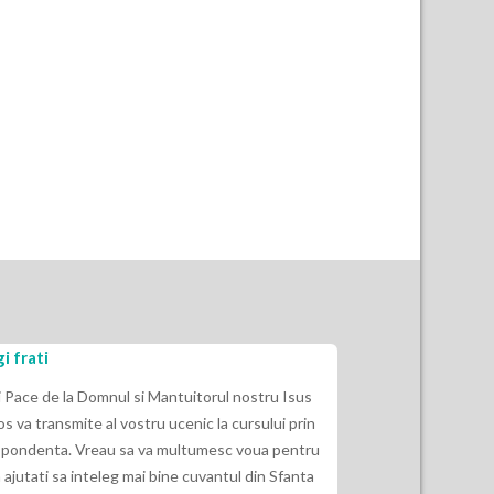
i frati
Eu nu am ascult
indepartat de E
i Pace de la Domnul si Mantuitorul nostru Isus
os va transmite al vostru ucenic la cursului prin
2 Timotei 3:16“ Ca
pondenta. Vreau sa va multumesc voua pentru
Dumnezeu si de fol
 ajutati sa inteleg mai bine cuvantul din Sfanta
indrepte, sa dea i