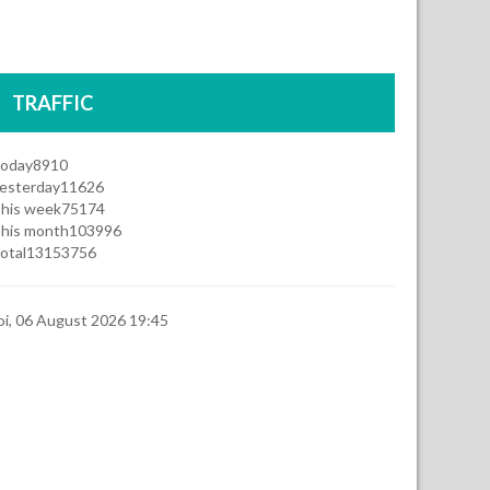
TRAFFIC
oday
8910
esterday
11626
his week
75174
his month
103996
otal
13153756
oi, 06 August 2026 19:45