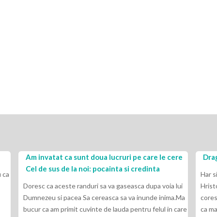
Am invatat ca sunt doua lucruri pe care le cere
Drag
Cel de sus de la noi: pocainta si credinta
 ca
Har s
Doresc ca aceste randuri sa va gaseasca dupa voia lui
Hrist
Dumnezeu si pacea Sa cereasca sa va inunde inima.Ma
cores
bucur ca am primit cuvinte de lauda pentru felul in care
ca ma