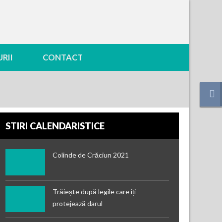
RII
CONTACT
STIRI CALENDARISTICE
Colinde de Crăciun 2021
Trăiește după legile care iți
protejează darul