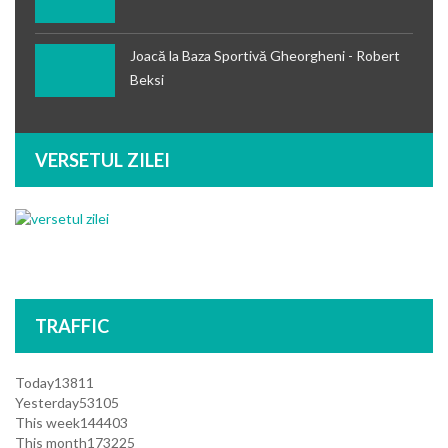
Joacă la Baza Sportivă Gheorgheni - Robert
Beksi
VERSETUL ZILEI
TRAFFIC
Today
13811
Yesterday
53105
This week
144403
This month
173225