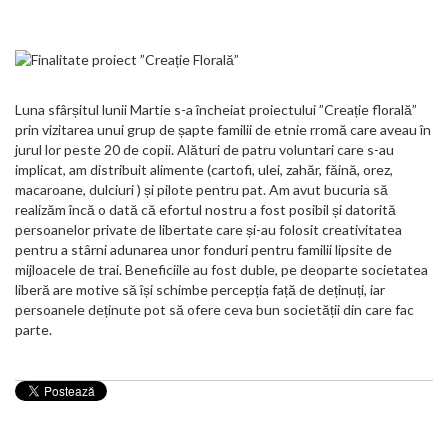
Luna sfârșitul lunii Martie s-a încheiat proiectului ”Creație florală”
prin vizitarea unui grup de șapte familii de etnie rromă care aveau în
jurul lor peste 20 de copii. Alături de patru voluntari care s-au
implicat, am distribuit alimente (cartofi, ulei, zahăr, făină, orez,
macaroane, dulciuri ) și pilote pentru pat. Am avut bucuria să
realizăm încă o dată că efortul nostru a fost posibil și datorită
persoanelor private de libertate care și-au folosit creativitatea
pentru a stârni adunarea unor fonduri pentru familii lipsite de
mijloacele de trai. Beneficiile au fost duble, pe deoparte societatea
liberă are motive să își schimbe percepția față de deținuți, iar
persoanele deținute pot să ofere ceva bun societății din care fac
parte.