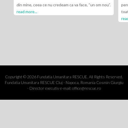
din mine, ceea ce nu credeam ca va face, “un om nou”.
pent
read more...
toa
read
Copyright © 2026 Fundatia Umanitara RESCUE. All Rights Reserved.
Fundatia Umanitara RESCUE Cluj - Napoca, Romania Cosmin Giurgiu
- Director executiv e-mail: office@rescue.ro