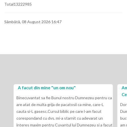
Total
13222985
Sâmbătă, 08 August 2026 16:47
A facut din mine "un om nou"
Am
Ce
Binecuvantat sa fie Bunul nostru Dumnezeu pentru ca
are atat de multa grija de pacatosii ca mine, care-L
Dor
cauta si-L gasesc.Cursul biblic pe care l-am facut
Dum
corespondand cu dvs. mi-a starnit cu adevarat un
buc
interes maxim pentru Cuvantul lui Dumnezeu si a facut
am 